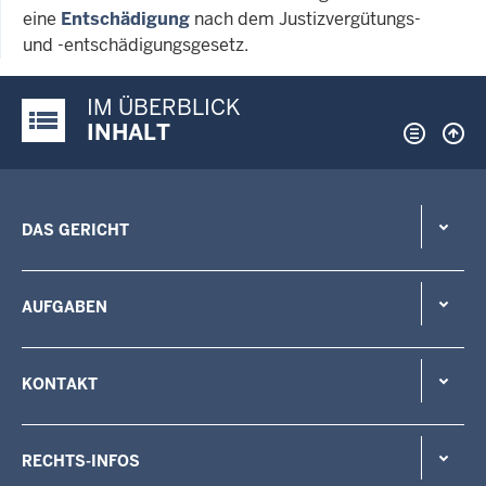
eine
Entschädigung
nach dem Justizvergütungs-
und -entschädigungsgesetz.
IM ÜBERBLICK
Justiz-Portal im Überblick:
INHALT
DAS GERICHT
AUFGABEN
KONTAKT
RECHTS-INFOS