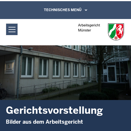
Direkt zum Inhalt
Arbeitsgericht Münster:
TECHNISCHES MENÜ
Leichte Sprache, Gebärdensprachenvideo
und Kontaktformular
Gerichtsvorstellung
Gerichtsvorstellung
Bilder aus dem Arbeitsgericht