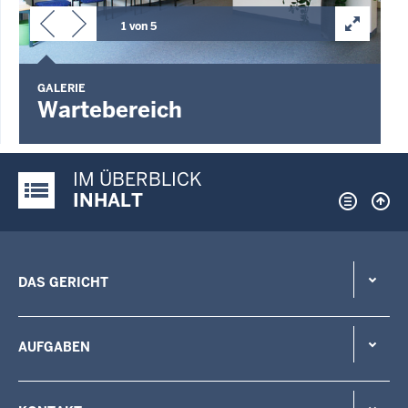
1 von 5
GALERIE
Wartebereich
G
IM ÜBERBLICK
Justiz-Portal im Überblick:
INHALT
DAS GERICHT
AUFGABEN