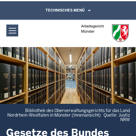
Direkt zum Inhalt
Arbeitsgericht Münster: Gesetze
TECHNISCHES MENÜ
Leichte Sprache, Gebärdensprachenvideo
und Kontaktformular
(Bund/Länder)
Bibliothek des Oberverwaltungsgerichts für das Land
Nordrhein-Westfalen in Münster (Innenansicht) Quelle: Justiz
NRW
Gesetze des Bundes