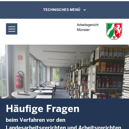
Direkt zum Inhalt
Arbeitsgericht Münster: Häufige Fragen
TECHNISCHES MENÜ
Leichte Sprache, Gebärdensprachenvideo
und Kontaktformular
Häufige Fragen
beim Verfahren vor den
Landesarbeitsgerichten und Arbeitsgerichten