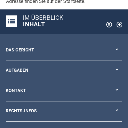
Adresse finden Sie auf der Startseite.
IM ÜBERBLICK
Justiz-Portal im Überblick:
INHALT
DAS GERICHT
AUFGABEN
KONTAKT
RECHTS-INFOS