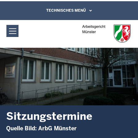
Direkt zum Inhalt
Arbeitsgericht Münster:
TECHNISCHES MENÜ
Leichte Sprache, Gebärdensprachenvideo
und Kontaktformular
Sitzungstermine
Sitzungstermine
Quelle Bild: ArbG Münster