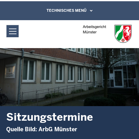
Direkt zum Inhalt
Arbeitsgericht Münster:
TECHNISCHES MENÜ
Leichte Sprache, Gebärdensprachenvideo
und Kontaktformular
Sitzungstermine
Sitzungstermine
Quelle Bild: ArbG Münster