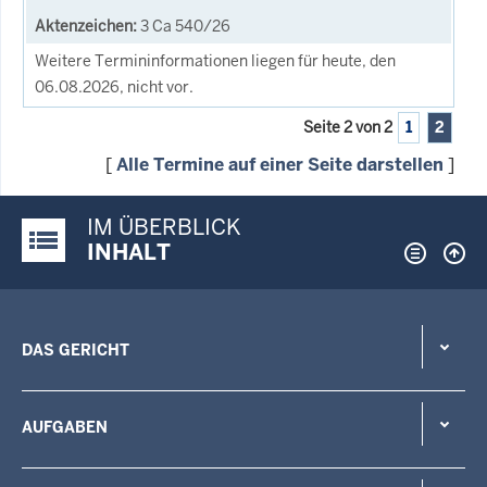
3 Ca 540/26
Weitere Termininformationen liegen für heute, den
06.08.2026, nicht vor.
Seite 2 von 2
1
2
[
Alle Termine auf einer Seite darstellen
]
IM ÜBERBLICK
Justiz-Portal im Überblick:
INHALT
DAS GERICHT
AUFGABEN