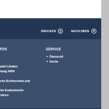
DRUCKEN
NACH OBEN
NFOS
SERVICE
Übersicht
Suche
Bund/Länder)
chung NRW
che Richterinnen und
che Kostenmarke
fahren