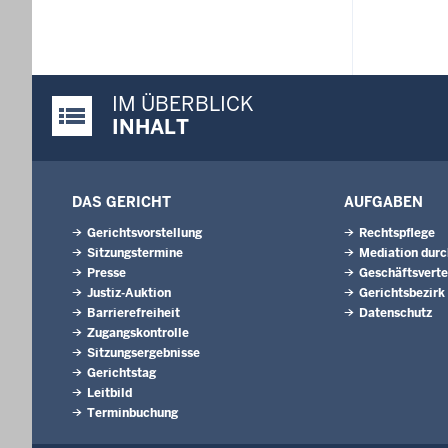
IM ÜBERBLICK
Justiz-Portal im Überblick:
INHALT
DAS GERICHT
AUFGABEN
Gerichtsvorstellung
Rechtspflege
Sitzungstermine
Mediation durc
Presse
Geschäftsverte
Justiz-Auktion
Gerichtsbezirk
Barrierefreiheit
Datenschutz
Zugangskontrolle
Sitzungsergebnisse
Gerichtstag
Leitbild
Terminbuchung