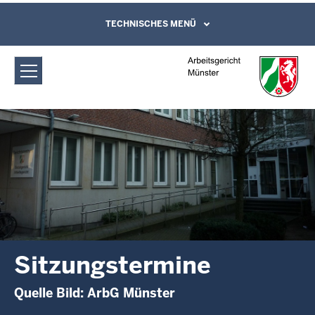
Direkt zum Inhalt
Arbeitsgericht Münster:
TECHNISCHES MENÜ
Leichte Sprache, Gebärdensprachenvideo
und Kontaktformular
Sitzungstermine
Sitzungstermine
Quelle Bild: ArbG Münster