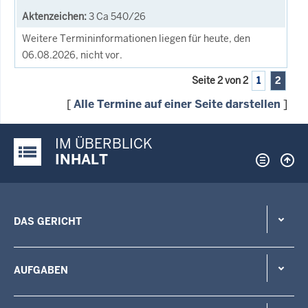
3 Ca 540/26
Weitere Termininformationen liegen für heute, den
06.08.2026, nicht vor.
Seite 2 von 2
1
2
[
Alle Termine auf einer Seite darstellen
]
IM ÜBERBLICK
Justiz-Portal im Überblick:
INHALT
DAS GERICHT
AUFGABEN