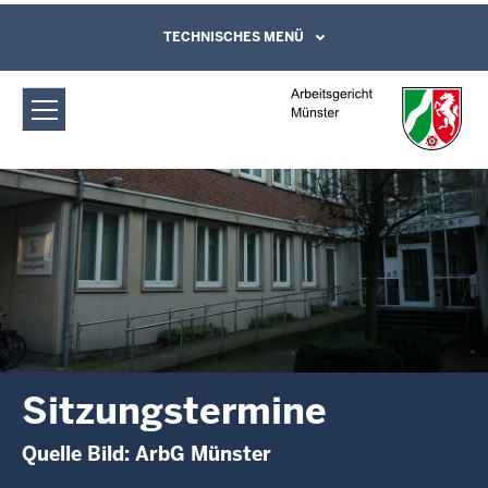
Direkt zum Inhalt
Arbeitsgericht Münster:
TECHNISCHES MENÜ
Leichte Sprache, Gebärdensprachenvideo
und Kontaktformular
Sitzungstermine
Sitzungstermine
Quelle Bild: ArbG Münster