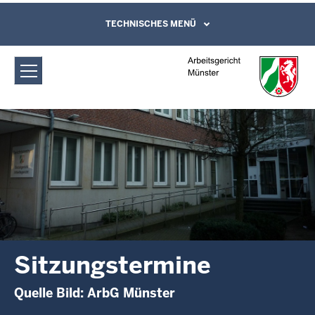
Direkt zum Inhalt
Arbeitsgericht Münster:
TECHNISCHES MENÜ
Leichte Sprache, Gebärdensprachenvideo
und Kontaktformular
Sitzungstermine
Sitzungstermine
Quelle Bild: ArbG Münster