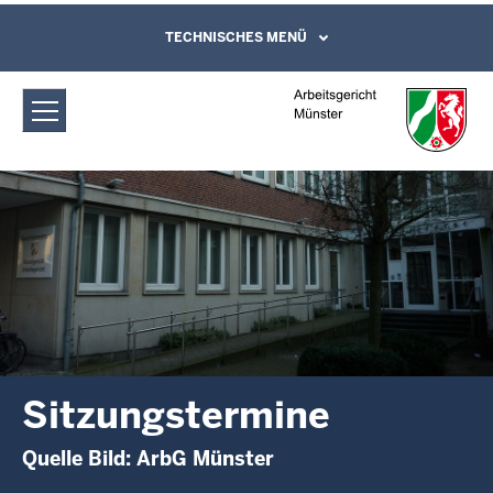
Direkt zum Inhalt
Arbeitsgericht Münster:
TECHNISCHES MENÜ
Leichte Sprache, Gebärdensprachenvideo
und Kontaktformular
Sitzungstermine
Sitzungstermine
Quelle Bild: ArbG Münster