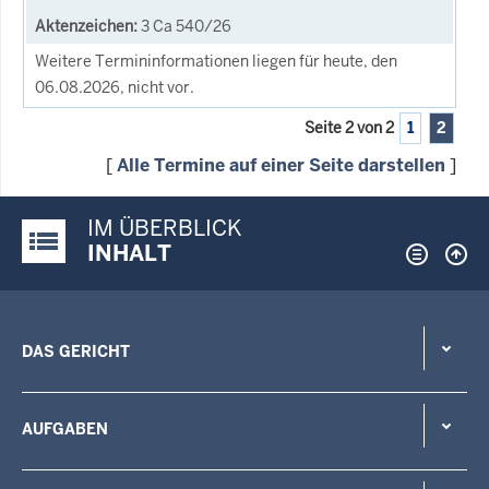
3 Ca 540/26
Weitere Termininformationen liegen für heute, den
06.08.2026, nicht vor.
Seite 2 von 2
1
2
[
Alle Termine auf einer Seite darstellen
]
IM ÜBERBLICK
Justiz-Portal im Überblick:
INHALT
DAS GERICHT
AUFGABEN