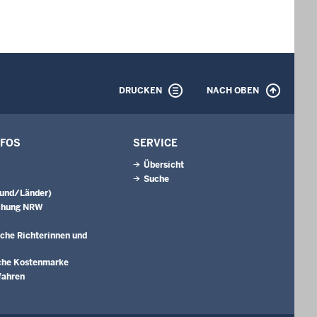
DRUCKEN
NACH OBEN
NFOS
SERVICE
Übersicht
Suche
Bund/Länder)
chung NRW
che Richterinnen und
che Kostenmarke
fahren