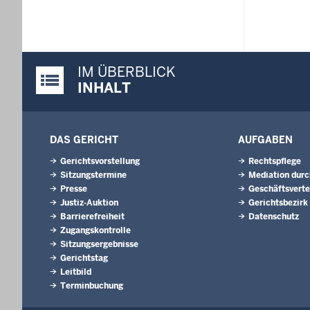
IM ÜBERBLICK
Justiz-Portal im Überblick:
INHALT
DAS GERICHT
AUFGABEN
Gerichtsvorstellung
Rechtspflege
Sitzungstermine
Mediation durc
Presse
Geschäftsverte
Justiz-Auktion
Gerichtsbezirk
Barrierefreiheit
Datenschutz
Zugangskontrolle
Sitzungsergebnisse
Gerichtstag
Leitbild
Terminbuchung