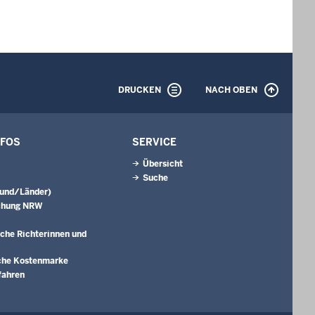
DRUCKEN
NACH OBEN
NFOS
SERVICE
Übersicht
Suche
Bund/Länder)
chung NRW
che Richterinnen und
che Kostenmarke
fahren