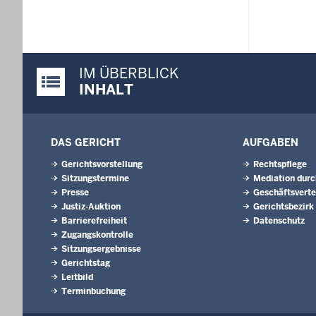
IM ÜBERBLICK
Justiz-Portal im Überblick:
INHALT
DAS GERICHT
AUFGABEN
Gerichtsvorstellung
Rechtspflege
Sitzungstermine
Mediation durc
Presse
Geschäftsverte
Justiz-Auktion
Gerichtsbezirk
Barrierefreiheit
Datenschutz
Zugangskontrolle
Sitzungsergebnisse
Gerichtstag
Leitbild
Terminbuchung