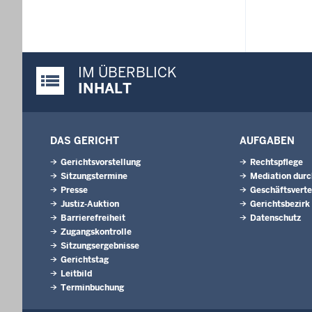
IM ÜBERBLICK
Justiz-Portal im Überblick:
INHALT
DAS GERICHT
AUFGABEN
Gerichtsvorstellung
Rechtspflege
Sitzungstermine
Mediation durc
Presse
Geschäftsverte
Justiz-Auktion
Gerichtsbezirk
Barrierefreiheit
Datenschutz
Zugangskontrolle
Sitzungsergebnisse
Gerichtstag
Leitbild
Terminbuchung