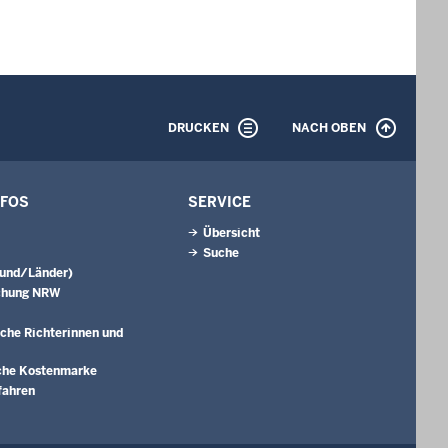
DRUCKEN
NACH OBEN
NFOS
SERVICE
Übersicht
Suche
Bund/Länder)
chung NRW
che Richterinnen und
che Kostenmarke
fahren