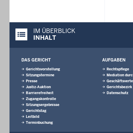
IM ÜBERBLICK
Justiz-Portal im Überblick:
INHALT
DAS GERICHT
AUFGABEN
Gerichtsvorstellung
Rechtspflege
Sitzungstermine
Mediation durc
Presse
Geschäftsverte
Justiz-Auktion
Gerichtsbezirk
Barrierefreiheit
Datenschutz
Zugangskontrolle
Sitzungsergebnisse
Gerichtstag
Leitbild
Terminbuchung