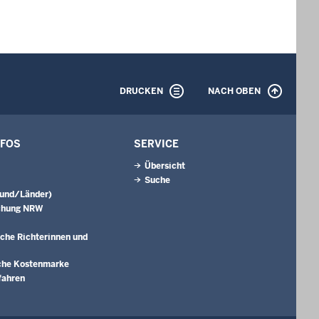
DRUCKEN
NACH OBEN
NFOS
SERVICE
Übersicht
Suche
Bund/Länder)
chung NRW
che Richterinnen und
che Kostenmarke
fahren