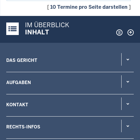
[
10 Termine pro Seite darstellen
]
IM ÜBERBLICK
Justiz-Portal im Überblick:
INHALT
DAS GERICHT
AUFGABEN
KONTAKT
RECHTS-INFOS