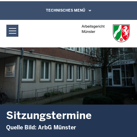
Direkt zum Inhalt
Arbeitsgericht Münster:
TECHNISCHES MENÜ
Leichte Sprache, Gebärdensprachenvideo
und Kontaktformular
Sitzungstermine
Sitzungstermine
Quelle Bild: ArbG Münster